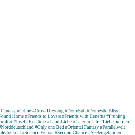
 Fantasy
#Crime
#Cross Dressing
#Dom/Sub
#Domestic Bliss
Found Home
#Friends to Lovers
#Friends with Benefits
#Frühling
omfort
#Insel
#Kostüme
#Land-Liebe
#Later in Life
#Liebe auf den
#Norddeutschland
#Only one Bed
#Oriental Fantasy
#Parallelwelt
le/Internat
#Science Fiction
#Second Chance
#Seelengefährten