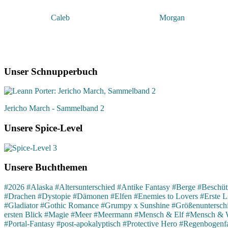
Caleb
Morgan
Unser Schnupperbuch
Jericho March - Sammelband 2
Unsere Spice-Level
Unsere Buchthemen
#2026
#Alaska
#Altersunterschied
#Antike Fantasy
#Berge
#Beschütz
#Drachen
#Dystopie
#Dämonen
#Elfen
#Enemies to Lovers
#Erste L
#Gladiator
#Gothic Romance
#Grumpy x Sunshine
#Größenuntersch
ersten Blick
#Magie
#Meer
#Meermann
#Mensch & Elf
#Mensch & 
#Portal-Fantasy
#post-apokalyptisch
#Protective Hero
#Regenbogenfa