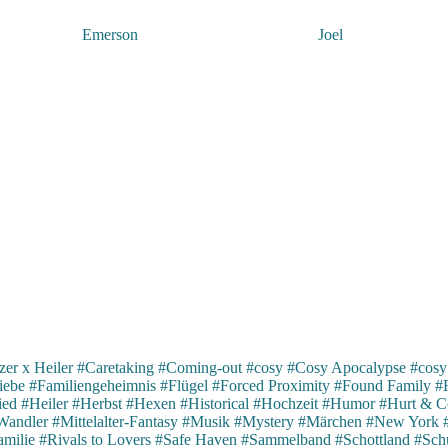
Emerson
Joel
er x Heiler
#Caretaking
#Coming-out
#cosy
#Cosy Apocalypse
#cosy
iebe
#Familiengeheimnis
#Flügel
#Forced Proximity
#Found Family
#
ied
#Heiler
#Herbst
#Hexen
#Historical
#Hochzeit
#Humor
#Hurt & C
Wandler
#Mittelalter-Fantasy
#Musik
#Mystery
#Märchen
#New York
milie
#Rivals to Lovers
#Safe Haven
#Sammelband
#Schottland
#Schu