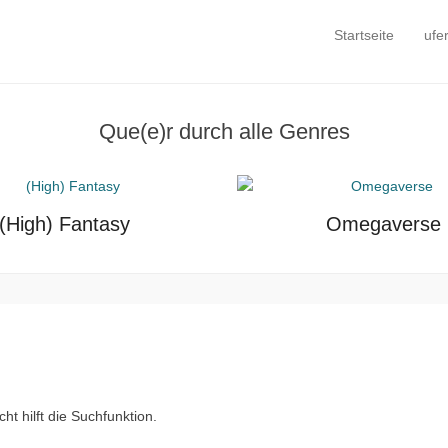
Startseite
ufe
Primäres Menü
Zum Inhalt springe
Que(e)r durch alle Genres
(High) Fantasy
Omegaverse
t hilft die Suchfunktion.