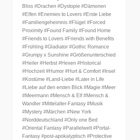
Bliss
#Drachen
#Dystopie
#Dämonen
#Elfen
#Enemies to Lovers
#Erste Liebe
#Familiengeheimnis
#Flügel
#Forced
Proximity
#Found Family
#Found Home
#Friends to Lovers
#Friends with Benefits
#Frühling
#Gladiator
#Gothic Romance
#Grumpy x Sunshine
#Größenunterschied
#Heiler
#Herbst
#Hexen
#Historical
#Hochzeit
#Humor
#Hurt & Comfort
#Insel
#Kostüme
#Land-Liebe
#Later in Life
#Liebe auf den ersten Blick
#Magie
#Meer
#Meermann
#Mensch & Elf
#Mensch &
Wandler
#Mittelalter-Fantasy
#Musik
#Mystery
#Märchen
#New York
#Norddeutschland
#Only one Bed
#Oriental Fantasy
#Parallelwelt
#Portal-
Fantasy
#post-apokalyptisch
#Protective