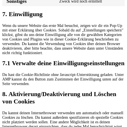
Sonstiges
Zweck wird noch ermittelt
service
Consent
wordpress
to
service
7. Einwilligung
sonstiges
Wenn du unsere Website das erste Mal besuchst, zeigen wir dir ein Pop-Up
mit einer Erklärung über Cookies. Sobald du auf „Einstellungen speichern“
klickst, gibst du uns deine Einwilligung alle von dir gewählten Kategorien
von Cookies und Plugins wie in dieser Cookie-Erklärung beschrieben zu
verwenden. Du kannst die Verwendung von Cookies über deinen Browser
deaktivieren, aber bitte beachte, dass unsere Website dann unter Umständen
nicht richtig funktioniert.
7.1 Verwalte deine Einwilligungseinstellungen
Du hast die Cookie-Richtlinie ohne Javascript-Unterstützung geladen. Unter
AMP kannst du den Button zum Zustimmen der Einwilligung unten auf der
Seite verwenden.
8. Aktivierung/Deaktivierung und Löschen
von Cookies
Du kannst deinen Internetbrowser verwenden um automatisch oder manuell
Cookies zu löschen. Du kannst außerdem spezifizieren ob spezielle Cookies
nicht platziert werden sollen. Eine andere Möglichkeit ist es deinen
Internetbrowser derart einzurichten, dass du jedes Mal benachrichtigt wirst,