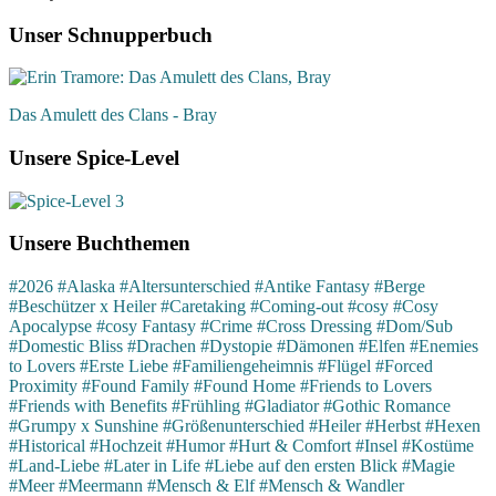
Unser Schnupperbuch
Das Amulett des Clans - Bray
Unsere Spice-Level
Unsere Buchthemen
#2026
#Alaska
#Altersunterschied
#Antike Fantasy
#Berge
#Beschützer x Heiler
#Caretaking
#Coming-out
#cosy
#Cosy
Apocalypse
#cosy Fantasy
#Crime
#Cross Dressing
#Dom/Sub
#Domestic Bliss
#Drachen
#Dystopie
#Dämonen
#Elfen
#Enemies
to Lovers
#Erste Liebe
#Familiengeheimnis
#Flügel
#Forced
Proximity
#Found Family
#Found Home
#Friends to Lovers
#Friends with Benefits
#Frühling
#Gladiator
#Gothic Romance
#Grumpy x Sunshine
#Größenunterschied
#Heiler
#Herbst
#Hexen
#Historical
#Hochzeit
#Humor
#Hurt & Comfort
#Insel
#Kostüme
#Land-Liebe
#Later in Life
#Liebe auf den ersten Blick
#Magie
#Meer
#Meermann
#Mensch & Elf
#Mensch & Wandler