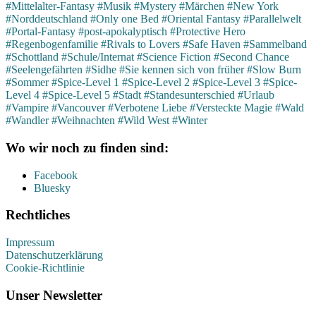
#Mittelalter-Fantasy
#Musik
#Mystery
#Märchen
#New York
#Norddeutschland
#Only one Bed
#Oriental Fantasy
#Parallelwelt
#Portal-Fantasy
#post-apokalyptisch
#Protective Hero
#Regenbogenfamilie
#Rivals to Lovers
#Safe Haven
#Sammelband
#Schottland
#Schule/Internat
#Science Fiction
#Second Chance
#Seelengefährten
#Sidhe
#Sie kennen sich von früher
#Slow Burn
#Sommer
#Spice-Level 1
#Spice-Level 2
#Spice-Level 3
#Spice-
Level 4
#Spice-Level 5
#Stadt
#Standesunterschied
#Urlaub
#Vampire
#Vancouver
#Verbotene Liebe
#Versteckte Magie
#Wald
#Wandler
#Weihnachten
#Wild West
#Winter
Wo wir noch zu finden sind:
Facebook
Bluesky
Rechtliches
Impressum
Datenschutzerklärung
Cookie-Richtlinie
Unser Newsletter