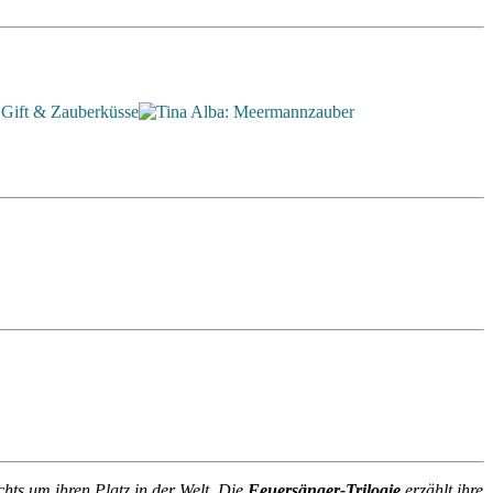
ts um ihren Platz in der Welt. Die
Feuersänger-Trilogie
erzählt ihre