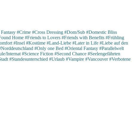
 Fantasy
#Crime
#Cross Dressing
#Dom/Sub
#Domestic Bliss
Found Home
#Friends to Lovers
#Friends with Benefits
#Frühling
omfort
#Insel
#Kostüme
#Land-Liebe
#Later in Life
#Liebe auf den
#Norddeutschland
#Only one Bed
#Oriental Fantasy
#Parallelwelt
le/Internat
#Science Fiction
#Second Chance
#Seelengefährten
Stadt
#Standesunterschied
#Urlaub
#Vampire
#Vancouver
#Verbotene