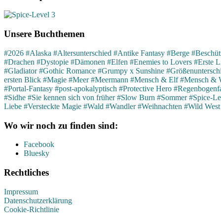
Unsere Buchthemen
#2026
#Alaska
#Altersunterschied
#Antike Fantasy
#Berge
#Beschütz
#Drachen
#Dystopie
#Dämonen
#Elfen
#Enemies to Lovers
#Erste L
#Gladiator
#Gothic Romance
#Grumpy x Sunshine
#Größenuntersch
ersten Blick
#Magie
#Meer
#Meermann
#Mensch & Elf
#Mensch & 
#Portal-Fantasy
#post-apokalyptisch
#Protective Hero
#Regenbogenfa
#Sidhe
#Sie kennen sich von früher
#Slow Burn
#Sommer
#Spice-Le
Liebe
#Versteckte Magie
#Wald
#Wandler
#Weihnachten
#Wild West
Wo wir noch zu finden sind:
Facebook
Bluesky
Rechtliches
Impressum
Datenschutzerklärung
Cookie-Richtlinie