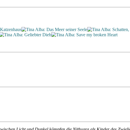
schen Licht und Dunkel kämpfen die Nithyara als Kinder des Zwielich