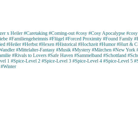
er x Heiler
#Caretaking
#Coming-out
#cosy
#Cosy Apocalypse
#cosy
iebe
#Familiengeheimnis
#Flügel
#Forced Proximity
#Found Family
#
ied
#Heiler
#Herbst
#Hexen
#Historical
#Hochzeit
#Humor
#Hurt & C
Wandler
#Mittelalter-Fantasy
#Musik
#Mystery
#Märchen
#New York
milie
#Rivals to Lovers
#Safe Haven
#Sammelband
#Schottland
#Schu
vel 1
#Spice-Level 2
#Spice-Level 3
#Spice-Level 4
#Spice-Level 5
#
#Winter