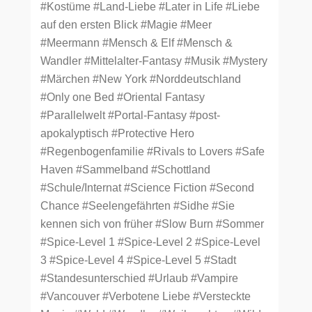
#Kostüme
#Land-Liebe
#Later in Life
#Liebe
auf den ersten Blick
#Magie
#Meer
#Meermann
#Mensch & Elf
#Mensch &
Wandler
#Mittelalter-Fantasy
#Musik
#Mystery
#Märchen
#New York
#Norddeutschland
#Only one Bed
#Oriental Fantasy
#Parallelwelt
#Portal-Fantasy
#post-
apokalyptisch
#Protective Hero
#Regenbogenfamilie
#Rivals to Lovers
#Safe
Haven
#Sammelband
#Schottland
#Schule/Internat
#Science Fiction
#Second
Chance
#Seelengefährten
#Sidhe
#Sie
kennen sich von früher
#Slow Burn
#Sommer
#Spice-Level 1
#Spice-Level 2
#Spice-Level
3
#Spice-Level 4
#Spice-Level 5
#Stadt
#Standesunterschied
#Urlaub
#Vampire
#Vancouver
#Verbotene Liebe
#Versteckte