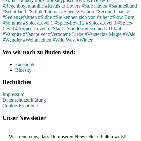
#Portal-Fantasy
#post-apokalyptisch
#Protective Hero
#Regenbogenfamilie
#Rivals to Lovers
#Safe Haven
#Sammelband
#Schottland
#Schule/Internat
#Science Fiction
#Second Chance
#Seelengefährten
#Sidhe
#Sie kennen sich von früher
#Slow Burn
#Sommer
#Spice-Level 1
#Spice-Level 2
#Spice-Level 3
#Spice-
Level 4
#Spice-Level 5
#Stadt
#Standesunterschied
#Urlaub
#Vampire
#Vancouver
#Verbotene Liebe
#Versteckte Magie
#Wald
#Wandler
#Weihnachten
#Wild West
#Winter
Wo wir noch zu finden sind:
Facebook
Bluesky
Rechtliches
Impressum
Datenschutzerklärung
Cookie-Richtlinie
Unser Newsletter
Wir freuen uns, dass Du unseren Newsletter erhalten willst!