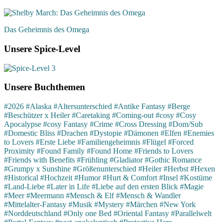
Das Geheimnis des Omega
Unsere Spice-Level
Unsere Buchthemen
#2026
#Alaska
#Altersunterschied
#Antike Fantasy
#Berge
#Beschützer x Heiler
#Caretaking
#Coming-out
#cosy
#Cosy
Apocalypse
#cosy Fantasy
#Crime
#Cross Dressing
#Dom/Sub
#Domestic Bliss
#Drachen
#Dystopie
#Dämonen
#Elfen
#Enemies
to Lovers
#Erste Liebe
#Familiengeheimnis
#Flügel
#Forced
Proximity
#Found Family
#Found Home
#Friends to Lovers
#Friends with Benefits
#Frühling
#Gladiator
#Gothic Romance
#Grumpy x Sunshine
#Größenunterschied
#Heiler
#Herbst
#Hexen
#Historical
#Hochzeit
#Humor
#Hurt & Comfort
#Insel
#Kostüme
#Land-Liebe
#Later in Life
#Liebe auf den ersten Blick
#Magie
#Meer
#Meermann
#Mensch & Elf
#Mensch & Wandler
#Mittelalter-Fantasy
#Musik
#Mystery
#Märchen
#New York
#Norddeutschland
#Only one Bed
#Oriental Fantasy
#Parallelwelt