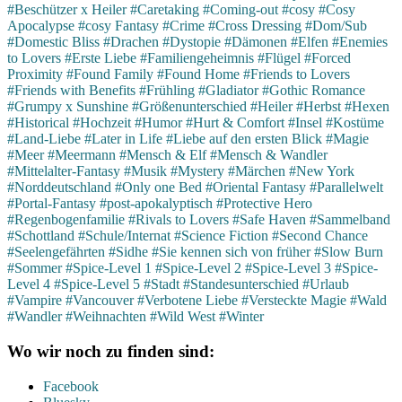
#Beschützer x Heiler
#Caretaking
#Coming-out
#cosy
#Cosy
Apocalypse
#cosy Fantasy
#Crime
#Cross Dressing
#Dom/Sub
#Domestic Bliss
#Drachen
#Dystopie
#Dämonen
#Elfen
#Enemies
to Lovers
#Erste Liebe
#Familiengeheimnis
#Flügel
#Forced
Proximity
#Found Family
#Found Home
#Friends to Lovers
#Friends with Benefits
#Frühling
#Gladiator
#Gothic Romance
#Grumpy x Sunshine
#Größenunterschied
#Heiler
#Herbst
#Hexen
#Historical
#Hochzeit
#Humor
#Hurt & Comfort
#Insel
#Kostüme
#Land-Liebe
#Later in Life
#Liebe auf den ersten Blick
#Magie
#Meer
#Meermann
#Mensch & Elf
#Mensch & Wandler
#Mittelalter-Fantasy
#Musik
#Mystery
#Märchen
#New York
#Norddeutschland
#Only one Bed
#Oriental Fantasy
#Parallelwelt
#Portal-Fantasy
#post-apokalyptisch
#Protective Hero
#Regenbogenfamilie
#Rivals to Lovers
#Safe Haven
#Sammelband
#Schottland
#Schule/Internat
#Science Fiction
#Second Chance
#Seelengefährten
#Sidhe
#Sie kennen sich von früher
#Slow Burn
#Sommer
#Spice-Level 1
#Spice-Level 2
#Spice-Level 3
#Spice-
Level 4
#Spice-Level 5
#Stadt
#Standesunterschied
#Urlaub
#Vampire
#Vancouver
#Verbotene Liebe
#Versteckte Magie
#Wald
#Wandler
#Weihnachten
#Wild West
#Winter
Wo wir noch zu finden sind:
Facebook