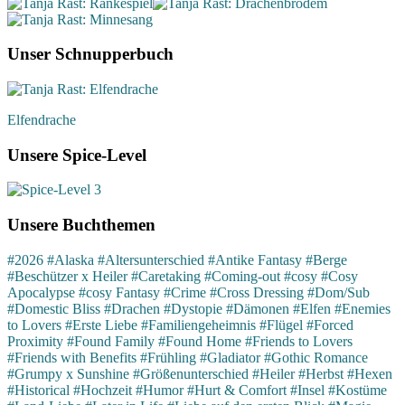
Unser Schnupperbuch
Elfendrache
Unsere Spice-Level
Unsere Buchthemen
#2026
#Alaska
#Altersunterschied
#Antike Fantasy
#Berge
#Beschützer x Heiler
#Caretaking
#Coming-out
#cosy
#Cosy
Apocalypse
#cosy Fantasy
#Crime
#Cross Dressing
#Dom/Sub
#Domestic Bliss
#Drachen
#Dystopie
#Dämonen
#Elfen
#Enemies
to Lovers
#Erste Liebe
#Familiengeheimnis
#Flügel
#Forced
Proximity
#Found Family
#Found Home
#Friends to Lovers
#Friends with Benefits
#Frühling
#Gladiator
#Gothic Romance
#Grumpy x Sunshine
#Größenunterschied
#Heiler
#Herbst
#Hexen
#Historical
#Hochzeit
#Humor
#Hurt & Comfort
#Insel
#Kostüme