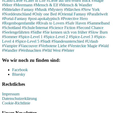
#Land-Liebe
#Later in Life
#Liebe auf den ersten Blick
#Magie
#Meer
#Meermann
#Mensch & Elf
#Mensch & Wandler
#Mittelalter-Fantasy
#Musik
#Mystery
#Märchen
#New York
#Norddeutschland
#Only one Bed
#Oriental Fantasy
#Parallelwelt
#Portal-Fantasy
#post-apokalyptisch
#Protective Hero
#Regenbogenfamilie
#Rivals to Lovers
#Safe Haven
#Sammelband
#Schottland
#Schule/Internat
#Science Fiction
#Second Chance
#Seelengefährten
#Sidhe
#Sie kennen sich von früher
#Slow Burn
#Sommer
#Spice-Level 1
#Spice-Level 2
#Spice-Level 3
#Spice-
Level 4
#Spice-Level 5
#Stadt
#Standesunterschied
#Urlaub
#Vampire
#Vancouver
#Verbotene Liebe
#Versteckte Magie
#Wald
#Wandler
#Weihnachten
#Wild West
#Winter
Wo wir noch zu finden sind:
Facebook
Bluesky
Rechtliches
Impressum
Datenschutzerklärung
Cookie-Richtlinie
Unser Newsletter