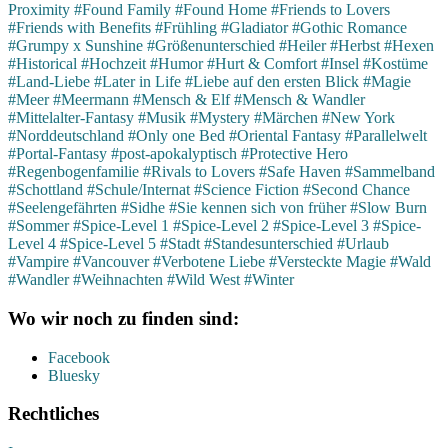
Proximity
#Found Family
#Found Home
#Friends to Lovers
#Friends with Benefits
#Frühling
#Gladiator
#Gothic Romance
#Grumpy x Sunshine
#Größenunterschied
#Heiler
#Herbst
#Hexen
#Historical
#Hochzeit
#Humor
#Hurt & Comfort
#Insel
#Kostüme
#Land-Liebe
#Later in Life
#Liebe auf den ersten Blick
#Magie
#Meer
#Meermann
#Mensch & Elf
#Mensch & Wandler
#Mittelalter-Fantasy
#Musik
#Mystery
#Märchen
#New York
#Norddeutschland
#Only one Bed
#Oriental Fantasy
#Parallelwelt
#Portal-Fantasy
#post-apokalyptisch
#Protective Hero
#Regenbogenfamilie
#Rivals to Lovers
#Safe Haven
#Sammelband
#Schottland
#Schule/Internat
#Science Fiction
#Second Chance
#Seelengefährten
#Sidhe
#Sie kennen sich von früher
#Slow Burn
#Sommer
#Spice-Level 1
#Spice-Level 2
#Spice-Level 3
#Spice-
Level 4
#Spice-Level 5
#Stadt
#Standesunterschied
#Urlaub
#Vampire
#Vancouver
#Verbotene Liebe
#Versteckte Magie
#Wald
#Wandler
#Weihnachten
#Wild West
#Winter
Wo wir noch zu finden sind:
Facebook
Bluesky
Rechtliches