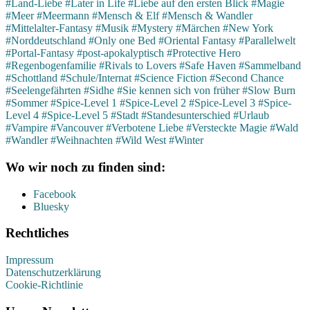
#Land-Liebe
#Later in Life
#Liebe auf den ersten Blick
#Magie
#Meer
#Meermann
#Mensch & Elf
#Mensch & Wandler
#Mittelalter-Fantasy
#Musik
#Mystery
#Märchen
#New York
#Norddeutschland
#Only one Bed
#Oriental Fantasy
#Parallelwelt
#Portal-Fantasy
#post-apokalyptisch
#Protective Hero
#Regenbogenfamilie
#Rivals to Lovers
#Safe Haven
#Sammelband
#Schottland
#Schule/Internat
#Science Fiction
#Second Chance
#Seelengefährten
#Sidhe
#Sie kennen sich von früher
#Slow Burn
#Sommer
#Spice-Level 1
#Spice-Level 2
#Spice-Level 3
#Spice-
Level 4
#Spice-Level 5
#Stadt
#Standesunterschied
#Urlaub
#Vampire
#Vancouver
#Verbotene Liebe
#Versteckte Magie
#Wald
#Wandler
#Weihnachten
#Wild West
#Winter
Wo wir noch zu finden sind:
Facebook
Bluesky
Rechtliches
Impressum
Datenschutzerklärung
Cookie-Richtlinie