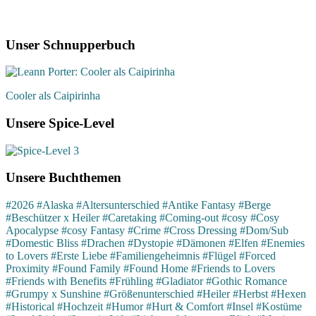
Unser Schnupperbuch
Cooler als Caipirinha
Unsere Spice-Level
Unsere Buchthemen
#2026
#Alaska
#Altersunterschied
#Antike Fantasy
#Berge
#Beschützer x Heiler
#Caretaking
#Coming-out
#cosy
#Cosy
Apocalypse
#cosy Fantasy
#Crime
#Cross Dressing
#Dom/Sub
#Domestic Bliss
#Drachen
#Dystopie
#Dämonen
#Elfen
#Enemies
to Lovers
#Erste Liebe
#Familiengeheimnis
#Flügel
#Forced
Proximity
#Found Family
#Found Home
#Friends to Lovers
#Friends with Benefits
#Frühling
#Gladiator
#Gothic Romance
#Grumpy x Sunshine
#Größenunterschied
#Heiler
#Herbst
#Hexen
#Historical
#Hochzeit
#Humor
#Hurt & Comfort
#Insel
#Kostüme