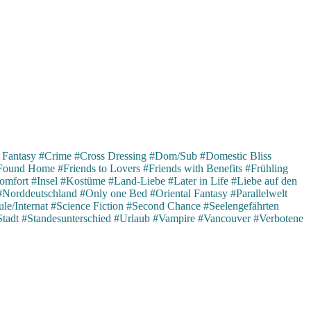
 Fantasy
#Crime
#Cross Dressing
#Dom/Sub
#Domestic Bliss
Found Home
#Friends to Lovers
#Friends with Benefits
#Frühling
omfort
#Insel
#Kostüme
#Land-Liebe
#Later in Life
#Liebe auf den
#Norddeutschland
#Only one Bed
#Oriental Fantasy
#Parallelwelt
le/Internat
#Science Fiction
#Second Chance
#Seelengefährten
Stadt
#Standesunterschied
#Urlaub
#Vampire
#Vancouver
#Verbotene