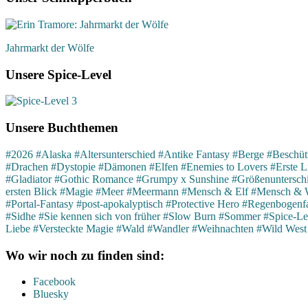
Jahrmarkt der Wölfe
Unsere Spice-Level
Unsere Buchthemen
#2026
#Alaska
#Altersunterschied
#Antike Fantasy
#Berge
#Beschütz
#Drachen
#Dystopie
#Dämonen
#Elfen
#Enemies to Lovers
#Erste L
#Gladiator
#Gothic Romance
#Grumpy x Sunshine
#Größenuntersch
ersten Blick
#Magie
#Meer
#Meermann
#Mensch & Elf
#Mensch & 
#Portal-Fantasy
#post-apokalyptisch
#Protective Hero
#Regenbogenfa
#Sidhe
#Sie kennen sich von früher
#Slow Burn
#Sommer
#Spice-Le
Liebe
#Versteckte Magie
#Wald
#Wandler
#Weihnachten
#Wild West
Wo wir noch zu finden sind:
Facebook
Bluesky