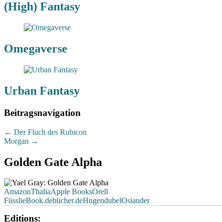
(High) Fantasy
Omegaverse
Urban Fantasy
Beitragsnavigation
←
Der Fluch des Rubicon
Morgan
→
Golden Gate Alpha
Amazon
Thalia
Apple Books
Orell
Füssli
eBook.de
bücher.de
Hugendubel
Osiander
Editions: