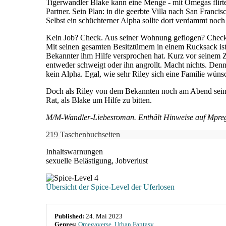
Tigerwandler Blake kann eine Menge - mit Omegas flirte
Partner. Sein Plan: in die geerbte Villa nach San Franci
Selbst ein schüchterner Alpha sollte dort verdammt noc
Kein Job? Check. Aus seiner Wohnung geflogen? Check.
Mit seinen gesamten Besitztümern in einem Rucksack is
Bekannter ihm Hilfe versprochen hat. Kurz vor seinem Z
entweder schweigt oder ihn angrollt. Macht nichts. Den
kein Alpha. Egal, wie sehr Riley sich eine Familie wüns
Doch als Riley von dem Bekannten noch am Abend seiner
Rat, als Blake um Hilfe zu bitten.
M/M-Wandler-Liebesroman. Enthält Hinweise auf Mpre
219 Taschenbuchseiten
Inhaltswarnungen
sexuelle Belästigung, Jobverlust
Übersicht der Spice-Level der Uferlosen
Published:
24. Mai 2023
Genres:
Omegaverse
,
Urban Fantasy