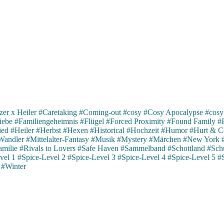
er x Heiler
#Caretaking
#Coming-out
#cosy
#Cosy Apocalypse
#cosy
iebe
#Familiengeheimnis
#Flügel
#Forced Proximity
#Found Family
#
ied
#Heiler
#Herbst
#Hexen
#Historical
#Hochzeit
#Humor
#Hurt & C
Wandler
#Mittelalter-Fantasy
#Musik
#Mystery
#Märchen
#New York
milie
#Rivals to Lovers
#Safe Haven
#Sammelband
#Schottland
#Schu
vel 1
#Spice-Level 2
#Spice-Level 3
#Spice-Level 4
#Spice-Level 5
#
#Winter