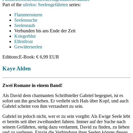
Part of the
uferlos: Seelengefährten
series:
Flammensturm
Seelensuche
Seelenraub
Verbunden bis ans Ende der Zeit
Kriegerblut
Elfenfrost
Gewitterseelen
Editions:
E-Book
:
€ 6,99
EUR
Kaye Alden
Zwei Romane in einem Band!
Als David dem charmanten Schriftsteller Gabriel begegnet, ist es
sofort um ihn geschehen. Er verliebt sich Hals über Kopf, und auch
Gabriel scheint von ihm verzaubert zu sein.
Gabriel ist jedoch nicht, wer er zu sein vorgibt: Als Ewige Seele lebt
er bereits seit über zweihundert Jahren. Immer auf der Suche nach
seinem Gefährten, stetig dazu verdammt, David zu finden, zu lieben
und zu verlieren. Einzig die Verbindung ihrer Seelen könnte diesen