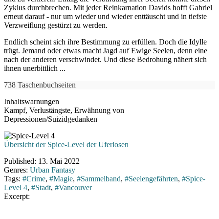
Zyklus durchbrechen. Mit jeder Reinkarnation Davids hofft Gabriel
erneut darauf - nur um wieder und wieder enttäuscht und in tiefste
Verzweiflung gestürzt zu werden.
Endlich scheint sich ihre Bestimmung zu erfüllen. Doch die Idylle
trügt. Jemand oder etwas macht Jagd auf Ewige Seelen, denn eine
nach der anderen verschwindet. Und diese Bedrohung nähert sich
ihnen unerbittlich ...
738 Taschenbuchseiten
Inhaltswarnungen
Kampf, Verlustängste, Erwähnung von
Depressionen/Suizidgedanken
Übersicht der Spice-Level der Uferlosen
Published:
13. Mai 2022
Genres:
Urban Fantasy
Tags:
#Crime
,
#Magie
,
#Sammelband
,
#Seelengefährten
,
#Spice-
Level 4
,
#Stadt
,
#Vancouver
Excerpt: