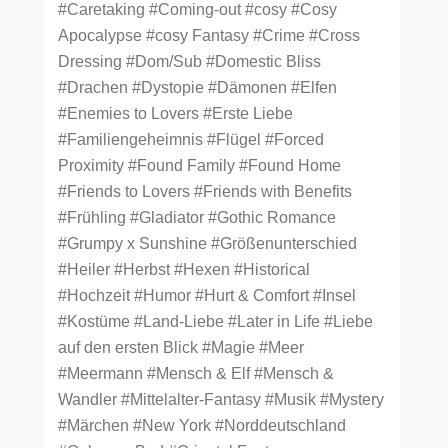
#Caretaking
#Coming-out
#cosy
#Cosy
Apocalypse
#cosy Fantasy
#Crime
#Cross
Dressing
#Dom/Sub
#Domestic Bliss
#Drachen
#Dystopie
#Dämonen
#Elfen
#Enemies to Lovers
#Erste Liebe
#Familiengeheimnis
#Flügel
#Forced
Proximity
#Found Family
#Found Home
#Friends to Lovers
#Friends with Benefits
#Frühling
#Gladiator
#Gothic Romance
#Grumpy x Sunshine
#Größenunterschied
#Heiler
#Herbst
#Hexen
#Historical
#Hochzeit
#Humor
#Hurt & Comfort
#Insel
#Kostüme
#Land-Liebe
#Later in Life
#Liebe
auf den ersten Blick
#Magie
#Meer
#Meermann
#Mensch & Elf
#Mensch &
Wandler
#Mittelalter-Fantasy
#Musik
#Mystery
#Märchen
#New York
#Norddeutschland