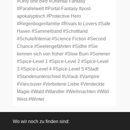
#Only one Bed
#Oriental Fantasy
#Parallelwelt
#Portal-Fantasy
#post-
apokalyptisch
#Protective Hero
#Regenbogenfamilie
#Rivals to Lovers
#Safe
Haven
#Sammelband
#Schottland
#Schule/Internat
#Science Fiction
#Second
Chance
#Seelengefährten
#Sidhe
#Sie
kennen sich von früher
#Slow Burn
#Sommer
#Spice-Level 1
#Spice-Level 2
#Spice-Level
3
#Spice-Level 4
#Spice-Level 5
#Stadt
#Standesunterschied
#Urlaub
#Vampire
#Vancouver
#Verbotene Liebe
#Versteckte
Magie
#Wald
#Wandler
#Weihnachten
#Wild
West
#Winter
Wo wir noch zu finden sind: