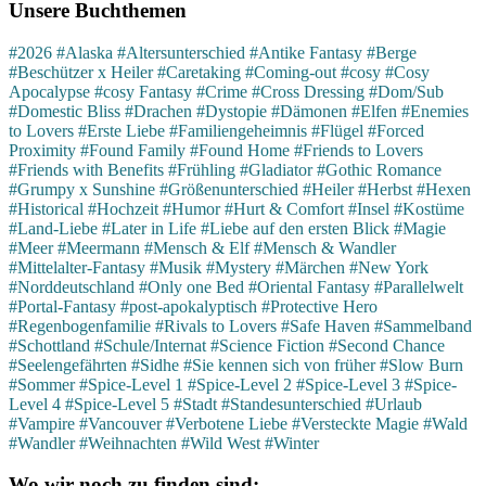
Unsere Buchthemen
#2026
#Alaska
#Altersunterschied
#Antike Fantasy
#Berge
#Beschützer x Heiler
#Caretaking
#Coming-out
#cosy
#Cosy
Apocalypse
#cosy Fantasy
#Crime
#Cross Dressing
#Dom/Sub
#Domestic Bliss
#Drachen
#Dystopie
#Dämonen
#Elfen
#Enemies
to Lovers
#Erste Liebe
#Familiengeheimnis
#Flügel
#Forced
Proximity
#Found Family
#Found Home
#Friends to Lovers
#Friends with Benefits
#Frühling
#Gladiator
#Gothic Romance
#Grumpy x Sunshine
#Größenunterschied
#Heiler
#Herbst
#Hexen
#Historical
#Hochzeit
#Humor
#Hurt & Comfort
#Insel
#Kostüme
#Land-Liebe
#Later in Life
#Liebe auf den ersten Blick
#Magie
#Meer
#Meermann
#Mensch & Elf
#Mensch & Wandler
#Mittelalter-Fantasy
#Musik
#Mystery
#Märchen
#New York
#Norddeutschland
#Only one Bed
#Oriental Fantasy
#Parallelwelt
#Portal-Fantasy
#post-apokalyptisch
#Protective Hero
#Regenbogenfamilie
#Rivals to Lovers
#Safe Haven
#Sammelband
#Schottland
#Schule/Internat
#Science Fiction
#Second Chance
#Seelengefährten
#Sidhe
#Sie kennen sich von früher
#Slow Burn
#Sommer
#Spice-Level 1
#Spice-Level 2
#Spice-Level 3
#Spice-
Level 4
#Spice-Level 5
#Stadt
#Standesunterschied
#Urlaub
#Vampire
#Vancouver
#Verbotene Liebe
#Versteckte Magie
#Wald
#Wandler
#Weihnachten
#Wild West
#Winter
Wo wir noch zu finden sind: