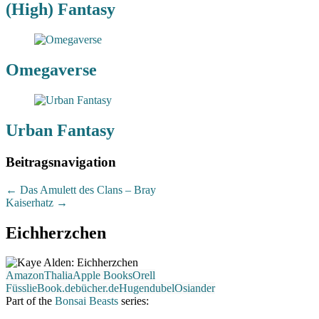
(High) Fantasy
Omegaverse
Urban Fantasy
Beitragsnavigation
←
Das Amulett des Clans – Bray
Kaiserhatz
→
Eichherzchen
Amazon
Thalia
Apple Books
Orell
Füssli
eBook.de
bücher.de
Hugendubel
Osiander
Part of the
Bonsai Beasts
series: