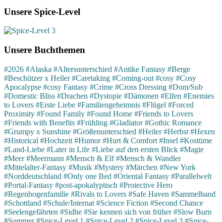
Unsere Spice-Level
Unsere Buchthemen
#2026
#Alaska
#Altersunterschied
#Antike Fantasy
#Berge
#Beschützer x Heiler
#Caretaking
#Coming-out
#cosy
#Cosy
Apocalypse
#cosy Fantasy
#Crime
#Cross Dressing
#Dom/Sub
#Domestic Bliss
#Drachen
#Dystopie
#Dämonen
#Elfen
#Enemies
to Lovers
#Erste Liebe
#Familiengeheimnis
#Flügel
#Forced
Proximity
#Found Family
#Found Home
#Friends to Lovers
#Friends with Benefits
#Frühling
#Gladiator
#Gothic Romance
#Grumpy x Sunshine
#Größenunterschied
#Heiler
#Herbst
#Hexen
#Historical
#Hochzeit
#Humor
#Hurt & Comfort
#Insel
#Kostüme
#Land-Liebe
#Later in Life
#Liebe auf den ersten Blick
#Magie
#Meer
#Meermann
#Mensch & Elf
#Mensch & Wandler
#Mittelalter-Fantasy
#Musik
#Mystery
#Märchen
#New York
#Norddeutschland
#Only one Bed
#Oriental Fantasy
#Parallelwelt
#Portal-Fantasy
#post-apokalyptisch
#Protective Hero
#Regenbogenfamilie
#Rivals to Lovers
#Safe Haven
#Sammelband
#Schottland
#Schule/Internat
#Science Fiction
#Second Chance
#Seelengefährten
#Sidhe
#Sie kennen sich von früher
#Slow Burn
#Sommer
#Spice-Level 1
#Spice-Level 2
#Spice-Level 3
#Spice-