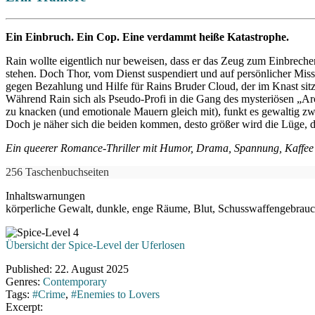
Ein Einbruch. Ein Cop. Eine verdammt heiße Katastrophe.
Rain wollte eigentlich nur beweisen, dass er das Zeug zum Einbreche
stehen. Doch Thor, vom Dienst suspendiert und auf persönlicher Missi
gegen Bezahlung und Hilfe für Rains Bruder Cloud, der im Knast sitz
Während Rain sich als Pseudo-Profi in die Gang des mysteriösen „Arc
zu knacken (und emotionale Mauern gleich mit), funkt es gewaltig
Doch je näher sich die beiden kommen, desto größer wird die Lüge, di
Ein queerer Romance-Thriller mit Humor, Drama, Spannung, Kaffee –
256 Taschenbuchseiten
Inhaltswarnungen
körperliche Gewalt, dunkle, enge Räume, Blut, Schusswaffengebrauc
Übersicht der Spice-Level der Uferlosen
Published:
22. August 2025
Genres:
Contemporary
Tags:
#Crime
,
#Enemies to Lovers
Excerpt: