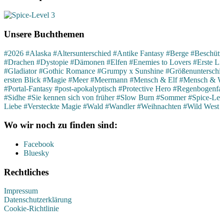
Unsere Buchthemen
#2026
#Alaska
#Altersunterschied
#Antike Fantasy
#Berge
#Beschütz
#Drachen
#Dystopie
#Dämonen
#Elfen
#Enemies to Lovers
#Erste L
#Gladiator
#Gothic Romance
#Grumpy x Sunshine
#Größenuntersch
ersten Blick
#Magie
#Meer
#Meermann
#Mensch & Elf
#Mensch & 
#Portal-Fantasy
#post-apokalyptisch
#Protective Hero
#Regenbogenfa
#Sidhe
#Sie kennen sich von früher
#Slow Burn
#Sommer
#Spice-Le
Liebe
#Versteckte Magie
#Wald
#Wandler
#Weihnachten
#Wild West
Wo wir noch zu finden sind:
Facebook
Bluesky
Rechtliches
Impressum
Datenschutzerklärung
Cookie-Richtlinie