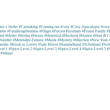
er x Heiler
#Caretaking
#Coming-out
#cosy
#Cosy Apocalypse
#cosy
iebe
#Familiengeheimnis
#Flügel
#Forced Proximity
#Found Family
#
ied
#Heiler
#Herbst
#Hexen
#Historical
#Hochzeit
#Humor
#Hurt & C
Wandler
#Mittelalter-Fantasy
#Musik
#Mystery
#Märchen
#New York
milie
#Rivals to Lovers
#Safe Haven
#Sammelband
#Schottland
#Schu
vel 1
#Spice-Level 2
#Spice-Level 3
#Spice-Level 4
#Spice-Level 5
#
#Winter