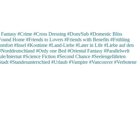
 Fantasy
#Crime
#Cross Dressing
#Dom/Sub
#Domestic Bliss
Found Home
#Friends to Lovers
#Friends with Benefits
#Frühling
omfort
#Insel
#Kostüme
#Land-Liebe
#Later in Life
#Liebe auf den
#Norddeutschland
#Only one Bed
#Oriental Fantasy
#Parallelwelt
le/Internat
#Science Fiction
#Second Chance
#Seelengefährten
Stadt
#Standesunterschied
#Urlaub
#Vampire
#Vancouver
#Verbotene