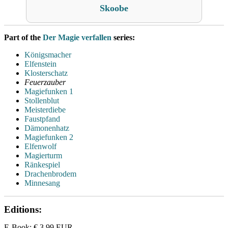
Skoobe
Part of the
Der Magie verfallen
series:
Königsmacher
Elfenstein
Klosterschatz
Feuerzauber
Magiefunken 1
Stollenblut
Meisterdiebe
Faustpfand
Dämonenhatz
Magiefunken 2
Elfenwolf
Magierturm
Ränkespiel
Drachenbrodem
Minnesang
Editions:
E-Book
:
€ 3,99
EUR