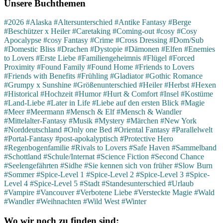
Unsere Buchthemen
#2026
#Alaska
#Altersunterschied
#Antike Fantasy
#Berge
#Beschützer x Heiler
#Caretaking
#Coming-out
#cosy
#Cosy
Apocalypse
#cosy Fantasy
#Crime
#Cross Dressing
#Dom/Sub
#Domestic Bliss
#Drachen
#Dystopie
#Dämonen
#Elfen
#Enemies
to Lovers
#Erste Liebe
#Familiengeheimnis
#Flügel
#Forced
Proximity
#Found Family
#Found Home
#Friends to Lovers
#Friends with Benefits
#Frühling
#Gladiator
#Gothic Romance
#Grumpy x Sunshine
#Größenunterschied
#Heiler
#Herbst
#Hexen
#Historical
#Hochzeit
#Humor
#Hurt & Comfort
#Insel
#Kostüme
#Land-Liebe
#Later in Life
#Liebe auf den ersten Blick
#Magie
#Meer
#Meermann
#Mensch & Elf
#Mensch & Wandler
#Mittelalter-Fantasy
#Musik
#Mystery
#Märchen
#New York
#Norddeutschland
#Only one Bed
#Oriental Fantasy
#Parallelwelt
#Portal-Fantasy
#post-apokalyptisch
#Protective Hero
#Regenbogenfamilie
#Rivals to Lovers
#Safe Haven
#Sammelband
#Schottland
#Schule/Internat
#Science Fiction
#Second Chance
#Seelengefährten
#Sidhe
#Sie kennen sich von früher
#Slow Burn
#Sommer
#Spice-Level 1
#Spice-Level 2
#Spice-Level 3
#Spice-
Level 4
#Spice-Level 5
#Stadt
#Standesunterschied
#Urlaub
#Vampire
#Vancouver
#Verbotene Liebe
#Versteckte Magie
#Wald
#Wandler
#Weihnachten
#Wild West
#Winter
Wo wir noch zu finden sind: