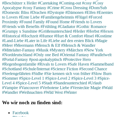
#Beschützer x Heiler
#Caretaking
#Coming-out
#cosy
#Cosy
Apocalypse
#cosy Fantasy
#Crime
#Cross Dressing
#Dom/Sub
#Domestic Bliss
#Drachen
#Dystopie
#Dämonen
#Elfen
#Enemies
to Lovers
#Erste Liebe
#Familiengeheimnis
#Flügel
#Forced
Proximity
#Found Family
#Found Home
#Friends to Lovers
#Friends with Benefits
#Frühling
#Gladiator
#Gothic Romance
#Grumpy x Sunshine
#Größenunterschied
#Heiler
#Herbst
#Hexen
#Historical
#Hochzeit
#Humor
#Hurt & Comfort
#Insel
#Kostüme
#Land-Liebe
#Later in Life
#Liebe auf den ersten Blick
#Magie
#Meer
#Meermann
#Mensch & Elf
#Mensch & Wandler
#Mittelalter-Fantasy
#Musik
#Mystery
#Märchen
#New York
#Norddeutschland
#Only one Bed
#Oriental Fantasy
#Parallelwelt
#Portal-Fantasy
#post-apokalyptisch
#Protective Hero
#Regenbogenfamilie
#Rivals to Lovers
#Safe Haven
#Sammelband
#Schottland
#Schule/Internat
#Science Fiction
#Second Chance
#Seelengefährten
#Sidhe
#Sie kennen sich von früher
#Slow Burn
#Sommer
#Spice-Level 1
#Spice-Level 2
#Spice-Level 3
#Spice-
Level 4
#Spice-Level 5
#Stadt
#Standesunterschied
#Urlaub
#Vampire
#Vancouver
#Verbotene Liebe
#Versteckte Magie
#Wald
#Wandler
#Weihnachten
#Wild West
#Winter
Wo wir noch zu finden sind:
Facebook