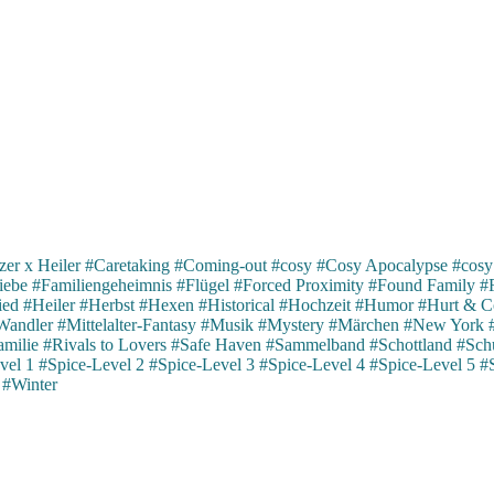
er x Heiler
#Caretaking
#Coming-out
#cosy
#Cosy Apocalypse
#cosy
iebe
#Familiengeheimnis
#Flügel
#Forced Proximity
#Found Family
#
ied
#Heiler
#Herbst
#Hexen
#Historical
#Hochzeit
#Humor
#Hurt & C
Wandler
#Mittelalter-Fantasy
#Musik
#Mystery
#Märchen
#New York
milie
#Rivals to Lovers
#Safe Haven
#Sammelband
#Schottland
#Schu
vel 1
#Spice-Level 2
#Spice-Level 3
#Spice-Level 4
#Spice-Level 5
#
#Winter