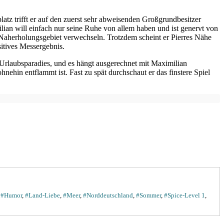
atz trifft er auf den zuerst sehr abweisenden Großgrundbesitzer
ian will einfach nur seine Ruhe von allem haben und ist genervt von
 Naherholungsgebiet verwechseln. Trotzdem scheint er Pierres Nähe
itives Messergebnis.
Urlaubsparadies, und es hängt ausgerechnet mit Maximilian
ehin entflammt ist. Fast zu spät durchschaut er das finstere Spiel
,
#Humor
,
#Land-Liebe
,
#Meer
,
#Norddeutschland
,
#Sommer
,
#Spice-Level 1
,