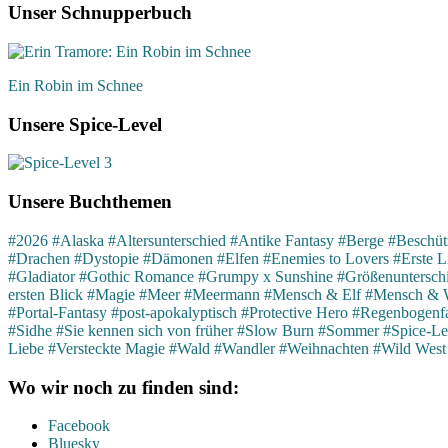
Unser Schnupperbuch
Ein Robin im Schnee
Unsere Spice-Level
Unsere Buchthemen
#2026
#Alaska
#Altersunterschied
#Antike Fantasy
#Berge
#Beschütz
#Drachen
#Dystopie
#Dämonen
#Elfen
#Enemies to Lovers
#Erste L
#Gladiator
#Gothic Romance
#Grumpy x Sunshine
#Größenuntersch
ersten Blick
#Magie
#Meer
#Meermann
#Mensch & Elf
#Mensch & 
#Portal-Fantasy
#post-apokalyptisch
#Protective Hero
#Regenbogenfa
#Sidhe
#Sie kennen sich von früher
#Slow Burn
#Sommer
#Spice-Le
Liebe
#Versteckte Magie
#Wald
#Wandler
#Weihnachten
#Wild West
Wo wir noch zu finden sind:
Facebook
Bluesky