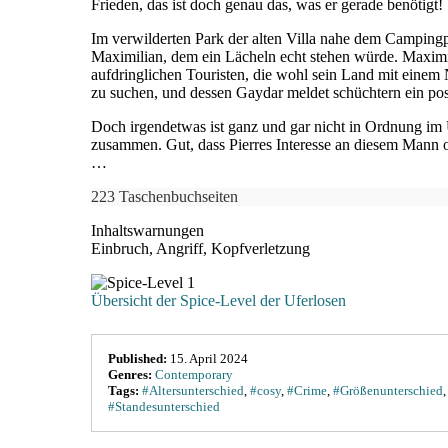
Frieden, das ist doch genau das, was er gerade benötigt!
Im verwilderten Park der alten Villa nahe dem Campingpl
Maximilian, dem ein Lächeln echt stehen würde. Maximil
aufdringlichen Touristen, die wohl sein Land mit einem
zu suchen, und dessen Gaydar meldet schüchtern ein pos
Doch irgendetwas ist ganz und gar nicht in Ordnung im 
zusammen. Gut, dass Pierres Interesse an diesem Mann ohn
…
223 Taschenbuchseiten
Inhaltswarnungen
Einbruch, Angriff, Kopfverletzung
Übersicht der Spice-Level der Uferlosen
Published:
15. April 2024
Genres:
Contemporary
Tags:
#Altersunterschied
,
#cosy
,
#Crime
,
#Größenunterschied
#Standesunterschied