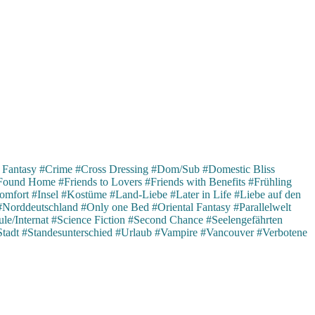
 Fantasy
#Crime
#Cross Dressing
#Dom/Sub
#Domestic Bliss
Found Home
#Friends to Lovers
#Friends with Benefits
#Frühling
omfort
#Insel
#Kostüme
#Land-Liebe
#Later in Life
#Liebe auf den
#Norddeutschland
#Only one Bed
#Oriental Fantasy
#Parallelwelt
le/Internat
#Science Fiction
#Second Chance
#Seelengefährten
Stadt
#Standesunterschied
#Urlaub
#Vampire
#Vancouver
#Verbotene