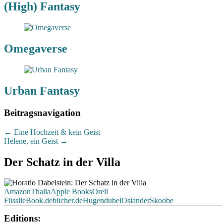
(High) Fantasy
Omegaverse
Urban Fantasy
Beitragsnavigation
←
Eine Hochzeit & kein Geist
Helene, ein Geist
→
Der Schatz in der Villa
Amazon
Thalia
Apple Books
Orell
Füssli
eBook.de
bücher.de
Hugendubel
Osiander
Skoobe
Editions: