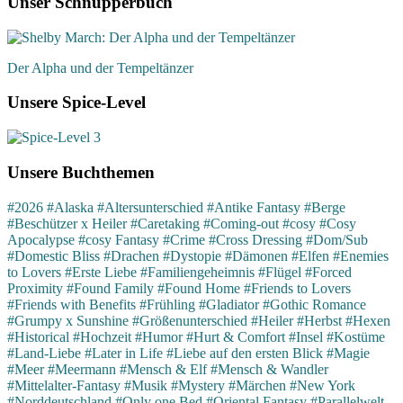
Unser Schnupperbuch
Der Alpha und der Tempeltänzer
Unsere Spice-Level
Unsere Buchthemen
#2026
#Alaska
#Altersunterschied
#Antike Fantasy
#Berge
#Beschützer x Heiler
#Caretaking
#Coming-out
#cosy
#Cosy
Apocalypse
#cosy Fantasy
#Crime
#Cross Dressing
#Dom/Sub
#Domestic Bliss
#Drachen
#Dystopie
#Dämonen
#Elfen
#Enemies
to Lovers
#Erste Liebe
#Familiengeheimnis
#Flügel
#Forced
Proximity
#Found Family
#Found Home
#Friends to Lovers
#Friends with Benefits
#Frühling
#Gladiator
#Gothic Romance
#Grumpy x Sunshine
#Größenunterschied
#Heiler
#Herbst
#Hexen
#Historical
#Hochzeit
#Humor
#Hurt & Comfort
#Insel
#Kostüme
#Land-Liebe
#Later in Life
#Liebe auf den ersten Blick
#Magie
#Meer
#Meermann
#Mensch & Elf
#Mensch & Wandler
#Mittelalter-Fantasy
#Musik
#Mystery
#Märchen
#New York
#Norddeutschland
#Only one Bed
#Oriental Fantasy
#Parallelwelt