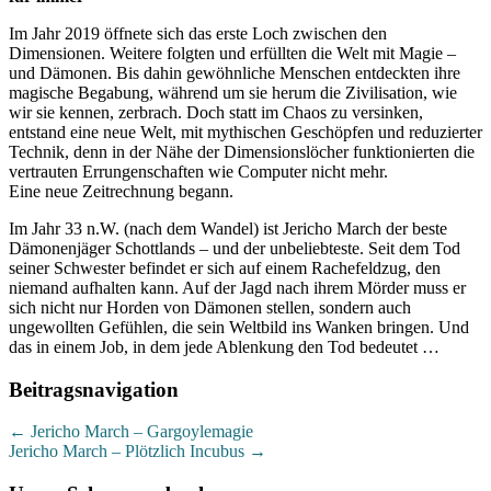
Im Jahr 2019 öffnete sich das erste Loch zwischen den
Dimensionen. Weitere folgten und erfüllten die Welt mit Magie –
und Dämonen. Bis dahin gewöhnliche Menschen entdeckten ihre
magische Begabung, während um sie herum die Zivilisation, wie
wir sie kennen, zerbrach. Doch statt im Chaos zu versinken,
entstand eine neue Welt, mit mythischen Geschöpfen und reduzierter
Technik, denn in der Nähe der Dimensionslöcher funktionierten die
vertrauten Errungenschaften wie Computer nicht mehr.
Eine neue Zeitrechnung begann.
Im Jahr 33 n.W. (nach dem Wandel) ist Jericho March der beste
Dämonenjäger Schottlands – und der unbeliebteste. Seit dem Tod
seiner Schwester befindet er sich auf einem Rachefeldzug, den
niemand aufhalten kann. Auf der Jagd nach ihrem Mörder muss er
sich nicht nur Horden von Dämonen stellen, sondern auch
ungewollten Gefühlen, die sein Weltbild ins Wanken bringen. Und
das in einem Job, in dem jede Ablenkung den Tod bedeutet …
Beitragsnavigation
←
Jericho March – Gargoylemagie
Jericho March – Plötzlich Incubus
→