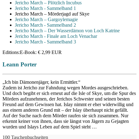
Jericho March – Plötzlich Incubus
Jericho March - Sammelband 1
Jericho March – Mörderjagd auf Skye
Jericho March – Gargoylemagie
Jericho March - Sammelband 2
Jericho March – Der Wasserdämon von Loch Katrine
Jericho March - Finale am Loch Venachar
Jericho March - Sammelband 3
Editions:
E-Book
:
€ 2,99
EUR
Leann Porter
„Ich bin Dämonenjäger, kein Ermittler.“
Zudem ist Jericho zur Fahndung wegen Mordes ausgeschrieben.
Und doch begibt er sich erneut auf die Isle of Skye, um die Spur des
Mörders aufzunehmen, der Jerichos Schwester und seinen besten
Freund auf dem Gewissen hat. Islay nimmt er eher widerwillig und
aus einem anderen Grund mit – der Islay überhaupt nicht gefällt.
Auf der Suche nach dem Mörder raufen sie sich zusammen. Nur
erkennt keiner von ihnen, dass sie längst von Jägern zu Gejagten
wurden und Islays Leben auf dem Spiel steht …
100 Taschenbuchseiten