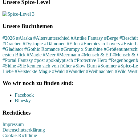
Unsere Spice-Level
Unsere Buchthemen
#2026
#Alaska
#Altersunterschied
#Antike Fantasy
#Berge
#Beschütz
#Drachen
#Dystopie
#Dämonen
#Elfen
#Enemies to Lovers
#Erste L
#Gladiator
#Gothic Romance
#Grumpy x Sunshine
#Größenuntersch
ersten Blick
#Magie
#Meer
#Meermann
#Mensch & Elf
#Mensch & 
#Portal-Fantasy
#post-apokalyptisch
#Protective Hero
#Regenbogenfa
#Sidhe
#Sie kennen sich von früher
#Slow Burn
#Sommer
#Spice-Le
Liebe
#Versteckte Magie
#Wald
#Wandler
#Weihnachten
#Wild West
Wo wir noch zu finden sind:
Facebook
Bluesky
Rechtliches
Impressum
Datenschutzerklärung
Cookie-Richtlinie