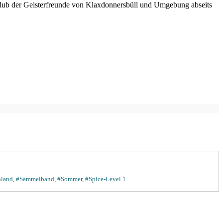
 Club der Geisterfreunde von Klaxdonnersbüll und Umgebung abseits
hland
,
#Sammelband
,
#Sommer
,
#Spice-Level 1