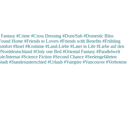
 Fantasy
#Crime
#Cross Dressing
#Dom/Sub
#Domestic Bliss
Found Home
#Friends to Lovers
#Friends with Benefits
#Frühling
omfort
#Insel
#Kostüme
#Land-Liebe
#Later in Life
#Liebe auf den
#Norddeutschland
#Only one Bed
#Oriental Fantasy
#Parallelwelt
le/Internat
#Science Fiction
#Second Chance
#Seelengefährten
Stadt
#Standesunterschied
#Urlaub
#Vampire
#Vancouver
#Verbotene