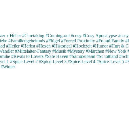
er x Heiler
#Caretaking
#Coming-out
#cosy
#Cosy Apocalypse
#cosy
iebe
#Familiengeheimnis
#Flügel
#Forced Proximity
#Found Family
#
ied
#Heiler
#Herbst
#Hexen
#Historical
#Hochzeit
#Humor
#Hurt & C
Wandler
#Mittelalter-Fantasy
#Musik
#Mystery
#Märchen
#New York
milie
#Rivals to Lovers
#Safe Haven
#Sammelband
#Schottland
#Schu
vel 1
#Spice-Level 2
#Spice-Level 3
#Spice-Level 4
#Spice-Level 5
#
#Winter