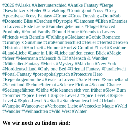
#2026
#Alaska
#Altersunterschied
#Antike Fantasy
#Berge
#Beschützer x Heiler
#Caretaking
#Coming-out
#cosy
#Cosy
Apocalypse
#cosy Fantasy
#Crime
#Cross Dressing
#Dom/Sub
#Domestic Bliss
#Drachen
#Dystopie
#Dämonen
#Elfen
#Enemies
to Lovers
#Erste Liebe
#Familiengeheimnis
#Flügel
#Forced
Proximity
#Found Family
#Found Home
#Friends to Lovers
#Friends with Benefits
#Frühling
#Gladiator
#Gothic Romance
#Grumpy x Sunshine
#Größenunterschied
#Heiler
#Herbst
#Hexen
#Historical
#Hochzeit
#Humor
#Hurt & Comfort
#Insel
#Kostüme
#Land-Liebe
#Later in Life
#Liebe auf den ersten Blick
#Magie
#Meer
#Meermann
#Mensch & Elf
#Mensch & Wandler
#Mittelalter-Fantasy
#Musik
#Mystery
#Märchen
#New York
#Norddeutschland
#Only one Bed
#Oriental Fantasy
#Parallelwelt
#Portal-Fantasy
#post-apokalyptisch
#Protective Hero
#Regenbogenfamilie
#Rivals to Lovers
#Safe Haven
#Sammelband
#Schottland
#Schule/Internat
#Science Fiction
#Second Chance
#Seelengefährten
#Sidhe
#Sie kennen sich von früher
#Slow Burn
#Sommer
#Spice-Level 1
#Spice-Level 2
#Spice-Level 3
#Spice-
Level 4
#Spice-Level 5
#Stadt
#Standesunterschied
#Urlaub
#Vampire
#Vancouver
#Verbotene Liebe
#Versteckte Magie
#Wald
#Wandler
#Weihnachten
#Wild West
#Winter
Wo wir noch zu finden sind: