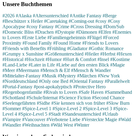
Unsere Buchthemen
#2026
#Alaska
#Altersunterschied
#Antike Fantasy
#Berge
#Beschützer x Heiler
#Caretaking
#Coming-out
#cosy
#Cosy
Apocalypse
#cosy Fantasy
#Crime
#Cross Dressing
#Dom/Sub
#Domestic Bliss
#Drachen
#Dystopie
#Dämonen
#Elfen
#Enemies
to Lovers
#Erste Liebe
#Familiengeheimnis
#Flügel
#Forced
Proximity
#Found Family
#Found Home
#Friends to Lovers
#Friends with Benefits
#Frühling
#Gladiator
#Gothic Romance
#Grumpy x Sunshine
#Größenunterschied
#Heiler
#Herbst
#Hexen
#Historical
#Hochzeit
#Humor
#Hurt & Comfort
#Insel
#Kostüme
#Land-Liebe
#Later in Life
#Liebe auf den ersten Blick
#Magie
#Meer
#Meermann
#Mensch & Elf
#Mensch & Wandler
#Mittelalter-Fantasy
#Musik
#Mystery
#Märchen
#New York
#Norddeutschland
#Only one Bed
#Oriental Fantasy
#Parallelwelt
#Portal-Fantasy
#post-apokalyptisch
#Protective Hero
#Regenbogenfamilie
#Rivals to Lovers
#Safe Haven
#Sammelband
#Schottland
#Schule/Internat
#Science Fiction
#Second Chance
#Seelengefährten
#Sidhe
#Sie kennen sich von früher
#Slow Burn
#Sommer
#Spice-Level 1
#Spice-Level 2
#Spice-Level 3
#Spice-
Level 4
#Spice-Level 5
#Stadt
#Standesunterschied
#Urlaub
#Vampire
#Vancouver
#Verbotene Liebe
#Versteckte Magie
#Wald
#Wandler
#Weihnachten
#Wild West
#Winter