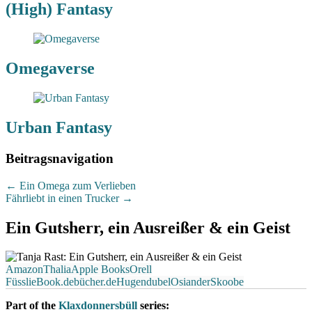
(High) Fantasy
Omegaverse
Urban Fantasy
Beitragsnavigation
←
Ein Omega zum Verlieben
Fährliebt in einen Trucker
→
Ein Gutsherr, ein Ausreißer & ein Geist
Amazon
Thalia
Apple Books
Orell
Füssli
eBook.de
bücher.de
Hugendubel
Osiander
Skoobe
Part of the
Klaxdonnersbüll
series: