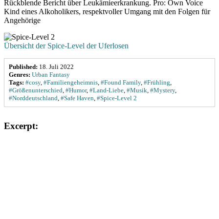
Rückblende Bericht über Leukämieerkrankung. Pro: Own Voice
Kind eines Alkoholikers, respektvoller Umgang mit den Folgen für
Angehörige
Übersicht der Spice-Level der Uferlosen
Published:
18. Juli 2022
Genres:
Urban Fantasy
Tags:
#cosy
,
#Familiengeheimnis
,
#Found Family
,
#Frühling
,
#Größenunterschied
,
#Humor
,
#Land-Liebe
,
#Musik
,
#Mystery
,
#Norddeutschland
,
#Safe Haven
,
#Spice-Level 2
Excerpt: