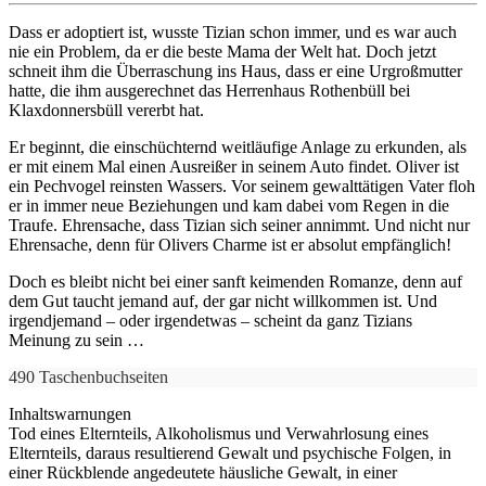
Dass er adoptiert ist, wusste Tizian schon immer, und es war auch
nie ein Problem, da er die beste Mama der Welt hat. Doch jetzt
schneit ihm die Überraschung ins Haus, dass er eine Urgroßmutter
hatte, die ihm ausgerechnet das Herrenhaus Rothenbüll bei
Klaxdonnersbüll vererbt hat.
Er beginnt, die einschüchternd weitläufige Anlage zu erkunden, als
er mit einem Mal einen Ausreißer in seinem Auto findet. Oliver ist
ein Pechvogel reinsten Wassers. Vor seinem gewalttätigen Vater floh
er in immer neue Beziehungen und kam dabei vom Regen in die
Traufe. Ehrensache, dass Tizian sich seiner annimmt. Und nicht nur
Ehrensache, denn für Olivers Charme ist er absolut empfänglich!
Doch es bleibt nicht bei einer sanft keimenden Romanze, denn auf
dem Gut taucht jemand auf, der gar nicht willkommen ist. Und
irgendjemand – oder irgendetwas – scheint da ganz Tizians
Meinung zu sein …
490 Taschenbuchseiten
Inhaltswarnungen
Tod eines Elternteils, Alkoholismus und Verwahrlosung eines
Elternteils, daraus resultierend Gewalt und psychische Folgen, in
einer Rückblende angedeutete häusliche Gewalt, in einer