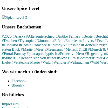
Unsere Spice-Level
Unsere Buchthemen
#2026
#Alaska
#Altersunterschied
#Antike Fantasy
#Berge
#Beschütz
#Drachen
#Dystopie
#Dämonen
#Elfen
#Enemies to Lovers
#Erste L
#Gladiator
#Gothic Romance
#Grumpy x Sunshine
#Größenuntersch
ersten Blick
#Magie
#Meer
#Meermann
#Mensch & Elf
#Mensch & 
#Portal-Fantasy
#post-apokalyptisch
#Protective Hero
#Regenbogenfa
#Sidhe
#Sie kennen sich von früher
#Slow Burn
#Sommer
#Spice-Le
Liebe
#Versteckte Magie
#Wald
#Wandler
#Weihnachten
#Wild West
Wo wir noch zu finden sind:
Facebook
Bluesky
Rechtliches
Impressum