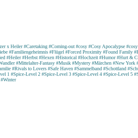
er x Heiler
#Caretaking
#Coming-out
#cosy
#Cosy Apocalypse
#cosy
iebe
#Familiengeheimnis
#Flügel
#Forced Proximity
#Found Family
#
ied
#Heiler
#Herbst
#Hexen
#Historical
#Hochzeit
#Humor
#Hurt & C
Wandler
#Mittelalter-Fantasy
#Musik
#Mystery
#Märchen
#New York
milie
#Rivals to Lovers
#Safe Haven
#Sammelband
#Schottland
#Schu
vel 1
#Spice-Level 2
#Spice-Level 3
#Spice-Level 4
#Spice-Level 5
#
#Winter