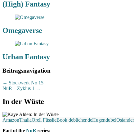
(High) Fantasy
Omegaverse
Urban Fantasy
Beitragsnavigation
←
Stockwerk No 15
NuR – Zyklus 1
→
In der Wüste
Amazon
Thalia
Orell Füssli
eBook.de
bücher.de
Hugendubel
Osiander
Part of the
NuR
series: