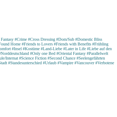
 Fantasy
#Crime
#Cross Dressing
#Dom/Sub
#Domestic Bliss
Found Home
#Friends to Lovers
#Friends with Benefits
#Frühling
omfort
#Insel
#Kostüme
#Land-Liebe
#Later in Life
#Liebe auf den
#Norddeutschland
#Only one Bed
#Oriental Fantasy
#Parallelwelt
le/Internat
#Science Fiction
#Second Chance
#Seelengefährten
Stadt
#Standesunterschied
#Urlaub
#Vampire
#Vancouver
#Verbotene