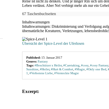
Reise ist nicht zu denken. Und je länger Rin sich um d
Leben verlässt. Aber Nel verbirgt mehr als nur ein Gehei
67 Taschenbuchseiten
Inhaltswarnungen
Inhaltswarnungen: Diskriminierung und Verfolgung auf
übernatürliche Kreaturen, Verletzungen, lebensbedrohlic
Übersicht der Spice-Level der Uferlosen
Published:
15. Januar 2017
Genres:
Fantasy
Tags:
#Beschützer x Heiler
,
#Caretaking
,
#cosy
,
#cosy Fantasy
Sunshine
,
#Heiler
,
#Hurt & Comfort
,
#Magie
,
#Only one Bed
,
1
,
#Verbotene Liebe
,
#Versteckte Magie
Excerpt: