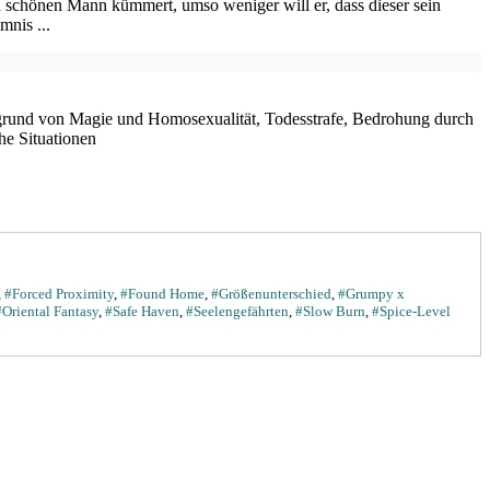
en schönen Mann kümmert, umso weniger will er, dass dieser sein
mnis ...
grund von Magie und Homosexualität, Todesstrafe, Bedrohung durch
he Situationen
,
#Forced Proximity
,
#Found Home
,
#Größenunterschied
,
#Grumpy x
#Oriental Fantasy
,
#Safe Haven
,
#Seelengefährten
,
#Slow Burn
,
#Spice-Level