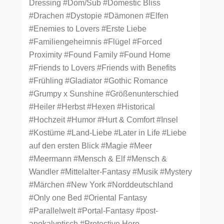
Dressing
#Dom/Sub
#Domestic Bliss
#Drachen
#Dystopie
#Dämonen
#Elfen
#Enemies to Lovers
#Erste Liebe
#Familiengeheimnis
#Flügel
#Forced
Proximity
#Found Family
#Found Home
#Friends to Lovers
#Friends with Benefits
#Frühling
#Gladiator
#Gothic Romance
#Grumpy x Sunshine
#Größenunterschied
#Heiler
#Herbst
#Hexen
#Historical
#Hochzeit
#Humor
#Hurt & Comfort
#Insel
#Kostüme
#Land-Liebe
#Later in Life
#Liebe
auf den ersten Blick
#Magie
#Meer
#Meermann
#Mensch & Elf
#Mensch &
Wandler
#Mittelalter-Fantasy
#Musik
#Mystery
#Märchen
#New York
#Norddeutschland
#Only one Bed
#Oriental Fantasy
#Parallelwelt
#Portal-Fantasy
#post-
apokalyptisch
#Protective Hero