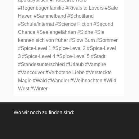
#Regenbogenfamilie
#Rivals to Lovers
#Safe
Haven
#Sammelband
#Schottland
#Schule/Internat
#Science Fiction
#Second
Chance
#Seelengefährten
#Sidhe
#Sie
kennen sich von früher
#Slow Burn
#Sommer
#Spice-Level 1
#Spice-Level 2
#Spice-Level
3
#Spice-Level 4
#Spice-Level 5
#Stadt
#Standesunterschied
#Urlaub
#Vampire
#Vancouver
#Verbotene Liebe
#Versteckte
Magie
#Wald
#Wandler
#Weihnachten
#Wild
West
#Winter
Wo wir noch zu finden sind: