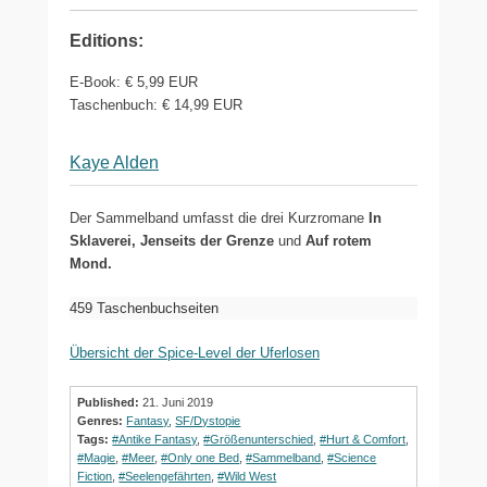
Editions:
E-Book
:
€ 5,99
EUR
Taschenbuch
:
€ 14,99
EUR
Kaye Alden
Der Sammelband umfasst die drei Kurzromane
In
Sklaverei, Jenseits der Grenze
und
Auf rotem
Mond.
459 Taschenbuchseiten
Übersicht der Spice-Level der Uferlosen
Published:
21. Juni 2019
Genres:
Fantasy
,
SF/Dystopie
Tags:
#Antike Fantasy
,
#Größenunterschied
,
#Hurt & Comfort
,
#Magie
,
#Meer
,
#Only one Bed
,
#Sammelband
,
#Science
Fiction
,
#Seelengefährten
,
#Wild West