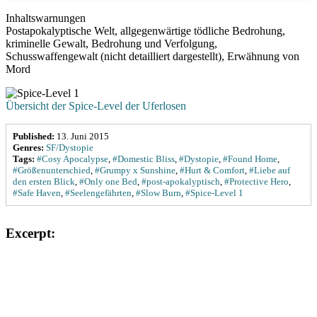
Inhaltswarnungen
Postapokalyptische Welt, allgegenwärtige tödliche Bedrohung,
kriminelle Gewalt, Bedrohung und Verfolgung,
Schusswaffengewalt (nicht detailliert dargestellt), Erwähnung von
Mord
Übersicht der Spice-Level der Uferlosen
Published:
13. Juni 2015
Genres:
SF/Dystopie
Tags:
#Cosy Apocalypse
,
#Domestic Bliss
,
#Dystopie
,
#Found Home
,
#Größenunterschied
,
#Grumpy x Sunshine
,
#Hurt & Comfort
,
#Liebe auf
den ersten Blick
,
#Only one Bed
,
#post-apokalyptisch
,
#Protective Hero
,
#Safe Haven
,
#Seelengefährten
,
#Slow Burn
,
#Spice-Level 1
Excerpt: