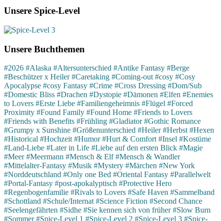
Unsere Spice-Level
Unsere Buchthemen
#2026
#Alaska
#Altersunterschied
#Antike Fantasy
#Berge
#Beschützer x Heiler
#Caretaking
#Coming-out
#cosy
#Cosy
Apocalypse
#cosy Fantasy
#Crime
#Cross Dressing
#Dom/Sub
#Domestic Bliss
#Drachen
#Dystopie
#Dämonen
#Elfen
#Enemies
to Lovers
#Erste Liebe
#Familiengeheimnis
#Flügel
#Forced
Proximity
#Found Family
#Found Home
#Friends to Lovers
#Friends with Benefits
#Frühling
#Gladiator
#Gothic Romance
#Grumpy x Sunshine
#Größenunterschied
#Heiler
#Herbst
#Hexen
#Historical
#Hochzeit
#Humor
#Hurt & Comfort
#Insel
#Kostüme
#Land-Liebe
#Later in Life
#Liebe auf den ersten Blick
#Magie
#Meer
#Meermann
#Mensch & Elf
#Mensch & Wandler
#Mittelalter-Fantasy
#Musik
#Mystery
#Märchen
#New York
#Norddeutschland
#Only one Bed
#Oriental Fantasy
#Parallelwelt
#Portal-Fantasy
#post-apokalyptisch
#Protective Hero
#Regenbogenfamilie
#Rivals to Lovers
#Safe Haven
#Sammelband
#Schottland
#Schule/Internat
#Science Fiction
#Second Chance
#Seelengefährten
#Sidhe
#Sie kennen sich von früher
#Slow Burn
#Sommer
#Spice-Level 1
#Spice-Level 2
#Spice-Level 3
#Spice-